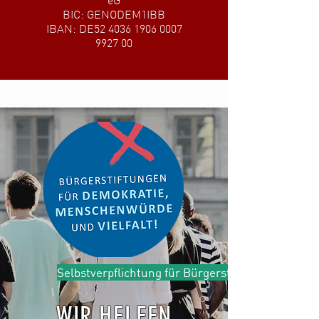
eG
BIC: GENODEM1IBB
IBAN: DE52
4036 1906 0007
9927
00
Selbstverpflichtung für Bürgerstiftungen
WIR HELFEN