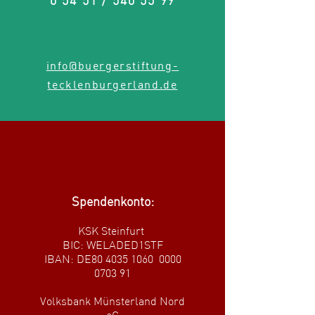
0 54 51 /
540 55 99
info@buergerstiftung-
tecklenburgerland.de
Spendenkonto:
KSK Steinfurt
BIC: WELADED1STF
IBAN: DE80
4035 1060
0000
0703 91
Volksbank Münsterland Nord