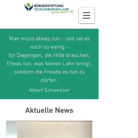
Man muss etwas tun - und sei es
noch so wenig -
für Diejenigen, die Hilfe brauchen.
Etwas tun, was keinen Lohn bringt,
sondern die Freude es tun zu
dürfen.
Albert Schweitzer
Aktuelle News