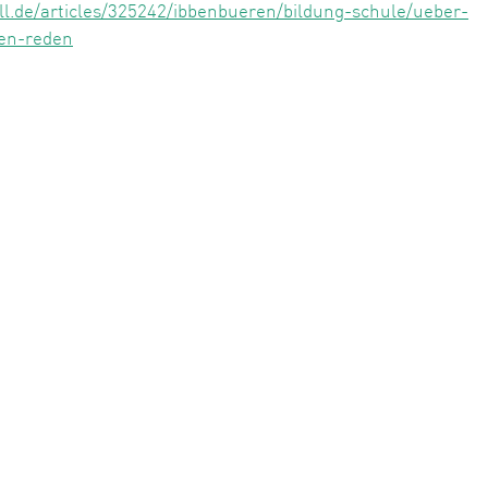
ll.de/articles/325242/ibbenbueren/bildung-schule/ueber-
ten-reden