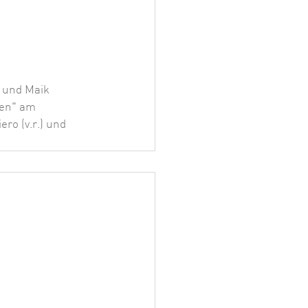
 und Maik 
ben" am 
ro (v.r.) und 