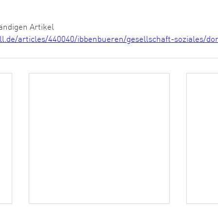
ändigen Artikel
ll.de/articles/440040/ibbenbueren/gesellschaft-soziales/do